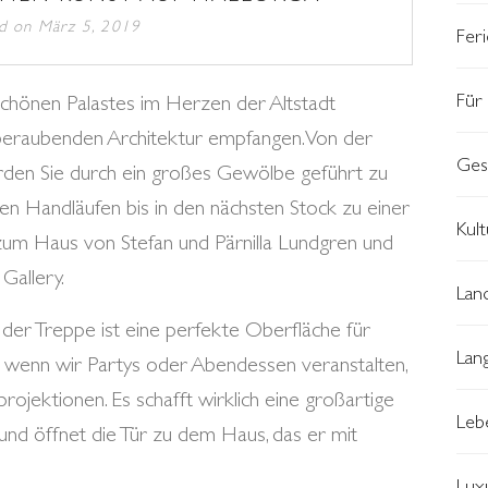
ed on
März 5, 2019
Fer
Für 
chönen Palastes im Herzen der Altstadt
beraubenden Architektur empfangen. Von der
Ges
rden Sie durch ein großes Gewölbe geführt zu
en Handläufen bis in den nächsten Stock zu einer
Kult
 zum Haus von Stefan und Pärnilla Lundgren und
Gallery.
Lan
er Treppe ist eine perfekte Oberfläche für
Lan
l, wenn wir Partys oder Abendessen veranstalten,
ojektionen. Es schafft wirklich eine großartige
Leb
und öffnet die Tür zu dem Haus, das er mit
Luxu