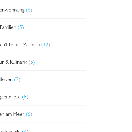
ienwohnung
(6)
Familien
(5)
chäfte auf Mallorca
(12)
ur & Kulinarik
(5)
dleben
(7)
gzeitmiete
(8)
en am Meer
(6)
s lifestyle
(4)