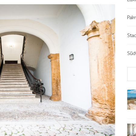
Pal
Sta
Süd