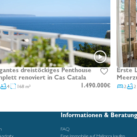
gantes dreistöckiges Penthouse
Erste 
plett renoviert in Cas Catala
Meerzu
4
168 m²
1.490.000€
2
2
Informationen & Beratun
n
FAQ
Andratx
Eine Immobilie auf Mallorca kaufen