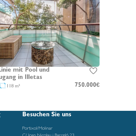
Linie mit Pool und
gang in Illetas
118 m²
750.000€
g
Besuchen Sie uns
Portixol/Molinar
C/ Joan Nicolau i Barceló 23