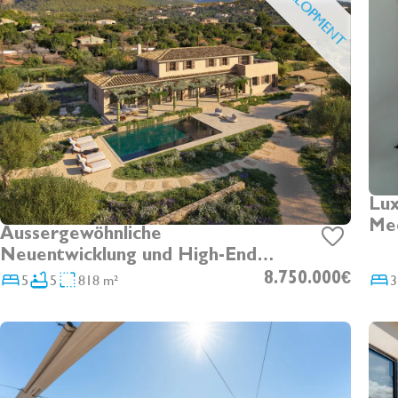
DEVELOPMENT
Lux
Mee
Aussergewöhnliche
Cal
Neuentwicklung und High-End
Dac
Villa in Santa Maria
5
5
818 m²
8.750.000€
3