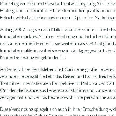
Marketing, Vertrieb und Geschäftsentwicklung tätig. Sie besi
Hintergrund und kombiniert ihre Immobilienqualifikationen m
Betriebswirtschaftslehre sowie einem Diplom im Marketing
Anfang 2007 zog sie nach Mallorca und erkannte schnell das 
Immobilienmarktes. Mit ihrer Erfahrung und fachlichen Kompe
das Unternehmen. Heute ist sie weiterhin als CEO tätig und arb
Immobilienmaklerin, wobei sie eng in das Tagesgeschäft des
Kundenbetreuung eingebunden ist.
Außerhalb ihres Berufslebens hat Carin eine große Leidensc
gesunden Lebensstil. Sie liebt das Reisen und hat zahlreiche 
Trotz ihrer internationalen Perspektive ist Mallorca der Ort,
Ort, der die Balance aus Lebensqualität, Klima und Umgebung bi
gezogen hat, und der bis heute sowohl ihre persönliche als au
Diese Verbindung spiegelt sich auch in ihrer Entscheidung wid