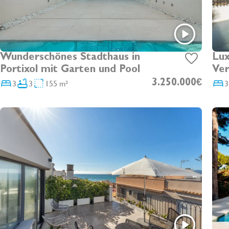
Wunderschönes Stadthaus in
Lux
Portixol mit Garten und Pool
Ver
Dac
3
3
155 m²
3.250.000€
3