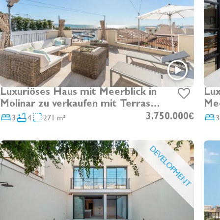
Luxuriöses Haus mit Meerblick in
Lux
Molinar zu verkaufen mit Terrasse,
Mee
Pool, Aufzug und Stellplatz
bee
3
4
271 m²
3.750.000€
3
San
DEVELOPMENT