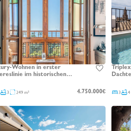
ury-Wohnen in erster
Triple
reslinie im historischen
Dachte
atrava mit Meerblick,
der Al
hterrasse, Garage und Aufzug
3
249 m²
4.750.000€
3
4