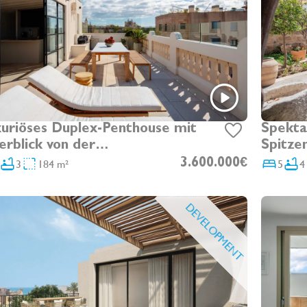
uriöses Duplex-Penthouse mit
Spekta
rblick von der
Spitze
indruckenden Dachterrasse in
im Ciu
3
184 m²
3.600.000€
5
4
ta Catalina
DEVELOPMENT