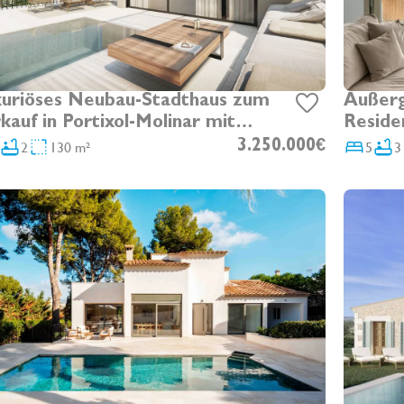
uriöses Neubau-Stadthaus zum
Außerg
kauf in Portixol-Molinar mit
Reside
hpool und Meerblick
Palma 
2
130 m²
3.250.000€
5
3
Pool &