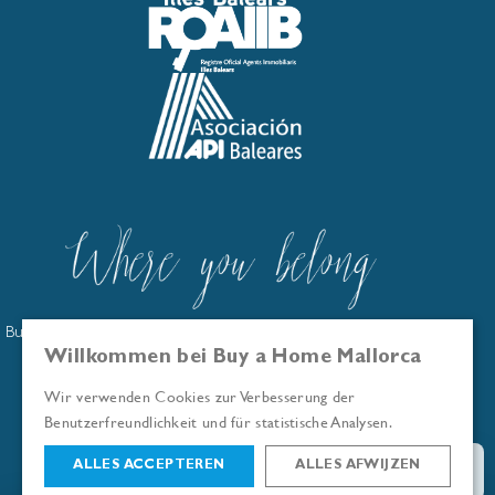
Buy a Home Mallorca ist im offiziellen Immobilienmaklerregister
der Balearen eingetragen: GOIBE586263/2024
Willkommen bei Buy a Home Mallorca
Wir sind Mitglied der Asociación API Baleares
Wir verwenden Cookies zur Verbesserung der
© Buy a Home Mallorca 2026
Benutzerfreundlichkeit und für statistische Analysen.
ALLES ACCEPTEREN
ALLES AFWIJZEN