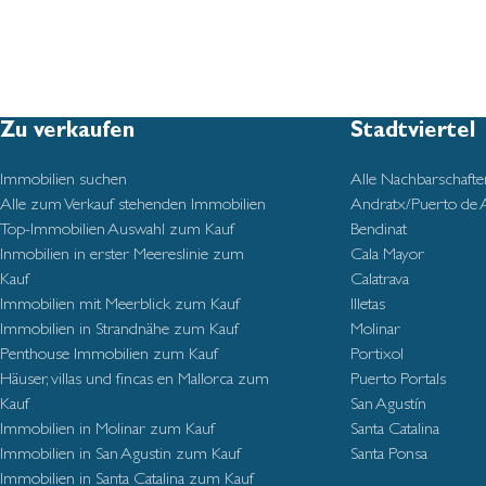
Zu verkaufen
Stadtviertel
Immobilien suchen
Alle Nachbarschafte
Alle zum Verkauf stehenden Immobilien
Andratx/Puerto de 
Top-Immobilien Auswahl zum Kauf
Bendinat
Inmobilien in erster Meereslinie zum
Cala Mayor
Kauf
Calatrava
Immobilien mit Meerblick zum Kauf
Illetas
Immobilien in Strandnähe zum Kauf
Molinar
Penthouse Immobilien zum Kauf
Portixol
Häuser, villas und fincas en Mallorca zum
Puerto Portals
Kauf
San Agustín
Immobilien in Molinar zum Kauf
Santa Catalina
Immobilien in San Agustin zum Kauf
Santa Ponsa
Immobilien in Santa Catalina zum Kauf