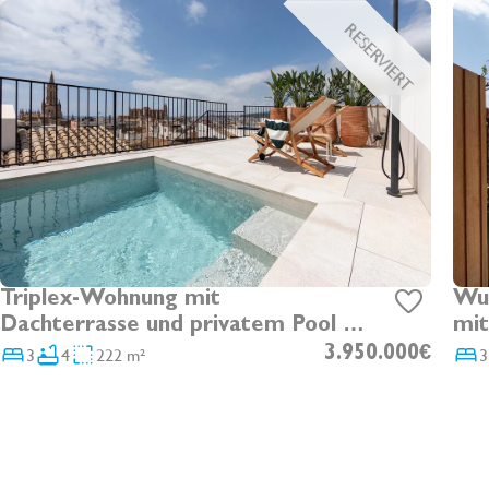
RESERVIERT
Triplex-Wohnung mit
Wu
Dachterrasse und privatem Pool in
mit
der Altstadt
Alt
3
4
222 m²
3.950.000€
3