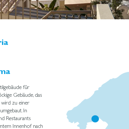
ria
lma
tilgebäude für
öckige Gebäude, das
, wird zu einer
umgebaut. In
und Restaurants
üntem Innenhof nach