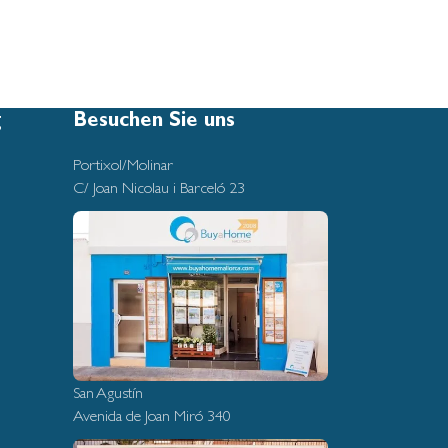
g
Besuchen Sie uns
Portixol/Molinar
C/ Joan Nicolau i Barceló 23
San Agustín
Avenida de Joan Miró 340