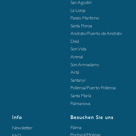
San Agustín
La Lonja
Paseo Marítimo
Santa Ponsa
Andratx/Puerto de Andratx
Deiá
Son Vida
Arenal
Son Armadams
Artá
Santanyí
Pollensa/Puerto Pollensa
Santa María
Palmanova
Info
Besuchen Sie uns
Palma
Newsletter
Portixol/Molinar
FAQ