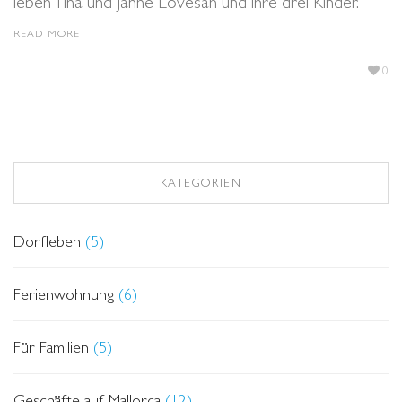
leben Tina und Janne Lovesan und ihre drei Kinder.
READ MORE
0
KATEGORIEN
Dorfleben
(5)
Ferienwohnung
(6)
Für Familien
(5)
Geschäfte auf Mallorca
(12)