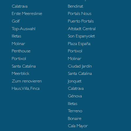
Calatrava
Bendinat
Erste Meereslinie
Portals Nous
Golf
Puerto Portals
Top-Auswahl
Altstadt Central
Illetas
Son Espanyolet
Molinar
Plaza España
Penthouse
Portixol
Portixol
Molinar
Santa Catalina
Ciudad Jardín
Meerblick
Santa Catalina
Zum renovieren
Jonquet
Haus, Villa, Finca
Calatrava
Génova
Illetas
Terreno
Bonaire
Cala Mayor