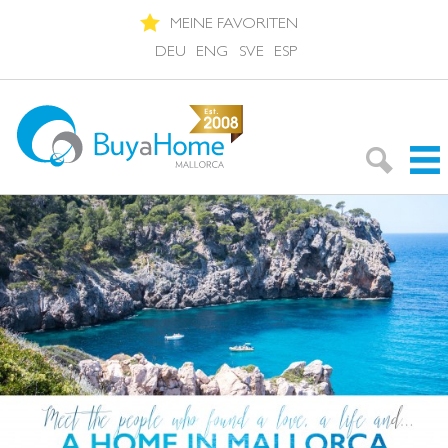
MEINE FAVORITEN
DEU
ENG
SVE
ESP
Immobilien suchen
Neubauprojekte
Nachbarschaften
Über Mallorca