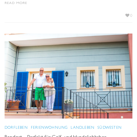
READ MORE
0
DORFLEBEN
FERIENWOHNUNG
LANDLEBEN
SÜDWESTEN