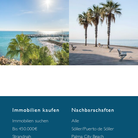
Immobilien kaufen
Nachbarschaften
Immobilien suchen
Alle
Bis 450.000€
Sóller/Puerto de Sóller
Strandnah
Palma City Beach