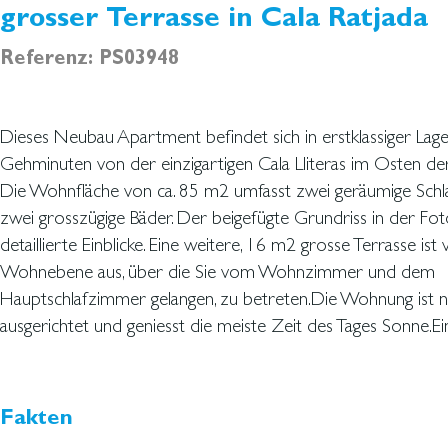
grosser Terrasse in Cala Ratjada
Referenz: PS03948
Dieses Neubau Apartment befindet sich in erstklassiger Lage
Fussbodenheizung mittels Luftwärmepumpe und eine integrierte K
Gehminuten von der einzigartigen Cala Lliteras im Osten der 
tragen zu Ihrem Wohlbefinden bei. Die Küche ist zum Wohnz
Die Wohnfläche von ca. 85 m2 umfasst zwei geräumige Sch
gestaltet und verfügt über eine Halb-Kücheninsel mit Arbe
zwei grosszügige Bäder. Der beigefügte Grundriss in der Foto
Quarz (Silestone oder ähnlich). Küchengeräte und Mobilia
detaillierte Einblicke. Eine weitere, 16 m2 grosse Terrasse ist
Aufpreis erhältlich. Die Wohnung kann individuell gestaltet
Wohnebene aus, über die Sie vom Wohnzimmer und dem
Ausführliche Prospekte sind erhältlich und Besichtigungstermine können über
Hauptschlafzimmer gelangen, zu betreten.Die Wohnung ist 
ausgerichtet und geniesst die meiste Zeit des Tages Sonne.Ei
Fakten