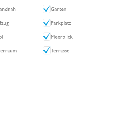
randnah
Garten
fzug
Parkplatz
ol
Meerblick
gerraum
Terrasse