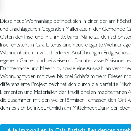
Diese neue Wohnanlage befindet sich in einer der am höch
Süd-Ost-Ausrichtung können Sie hier viele Sonnenstunden
und unschlagbaren Gegenden Mallorcas. In der Gemeinde C
Wohnanlage verfügt über einen schönen Garten mit verschiede
Osten der Insel und in unmittelbarer Nähe zu den schönste
einen 80 m2 grossen Gemeinschaftspool und einen Jacuz
Insel, entsteht in Cala Lliteras eine neue, elegante Wohnanlag
Wohneinheiten in verschiedenen Ausführungen. Erdgeschos
eigenem Garten und teilweise mit Dachterrasse, Maisonett
Dachterrasse und Meerblick sowie eine Auswahl an verschi
Wohnungstypen mit zwei bis drei Schlafzimmern. Dieses m
differenzierte Projekt zeichnet sich durch die perfekte Mis
Elementen und Materialien der traditionellen mediterranen A
die zusammen mit den wellenförmigen Terrassen den Ort wi
dem es sich befindet, nämlich am Mittelmeer. Dank der ebenf
Alle Immobilien in Cala Ratjada Residences anse