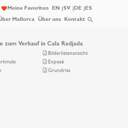
Meine Favoriten
EN
SV
DE
ES
Über Mallorca
Über uns
Kontakt
e zum Verkauf in Cala Radjada
e
Bilderlistenansicht
erkmale
Exposé
e
Grundriss