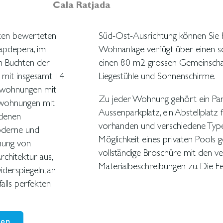
Cala Ratjada
sten bewerteten
 genießen. Die
apdepera, im
nen Pflanzen,
n Buchten der
zi, Duschen,
e mit insgesamt 14
Liegestühle und Sonnenschirme.
swohnungen mit
Zu jeder Wohnung gehört ein Park
ewohnungen mit
Aussenparkplatz, ein Abstellplatz 
edenen
vorhanden und verschiedene Typ
oderne und
Möglichkeit eines privaten Pools 
chung von
vollständige Broschüre mit den v
rchitektur aus,
Materialbeschreibungen zu. Die Fe
derspiegeln, an
alls perfekten
hen