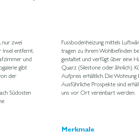
, nur zwei
limaanlage
Insel entfernt.
immer hin offen
lafzimmer und
itsplatten aus
galerie gibt
r sind gegen
 von der
 werden.
nach Südosten
uns vor Ort vereinbart werden.
ne
Merkmale