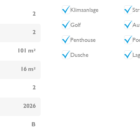
Klimaanlage
St
2
Golf
Au
2
Penthouse
Po
101 m²
Dusche
La
16 m²
2
2026
B