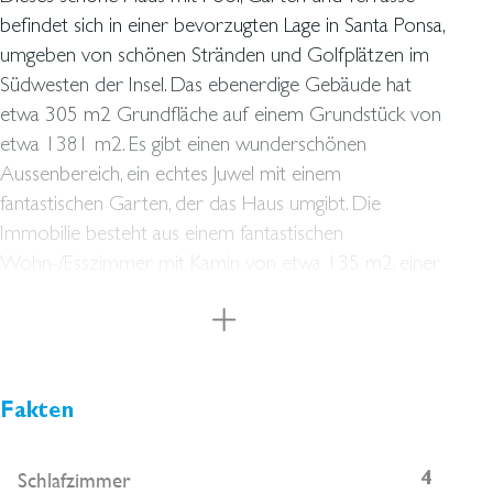
befindet sich in einer bevorzugten Lage in Santa Ponsa,
umgeben von schönen Stränden und Golfplätzen im
Südwesten der Insel. Das ebenerdige Gebäude hat
etwa 305 m2 Grundfläche auf einem Grundstück von
etwa 1381 m2. Es gibt einen wunderschönen
Aussenbereich, ein echtes Juwel mit einem
fantastischen Garten, der das Haus umgibt. Die
Immobilie besteht aus einem fantastischen
Wohn-/Esszimmer mit Kamin von etwa 135 m2, einer
Küche, vier Schlafzimmern, drei Bädern en suite und
einer Waschküche. Das Wohnzimmer hat einen
Ausgang auf die Terrasse mit Swimmingpool. Die Küche
hat ebenfalls einen Ausgang zum Garten und zum
Aussenbereich. Das Anwesen verfügt auch über einen
Fakten
grossen Abstellraum, der in einen unabhängigen
Gästebereich umgewandelt werden könnte. Diese
Schlafzimmer
4