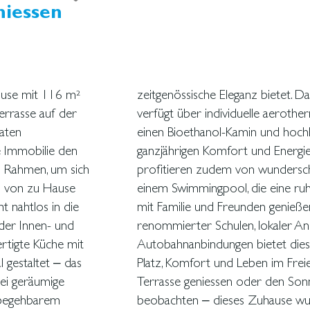
niessen
ouse mit 116 m²
rbaute Penthouse
errasse auf der
ußbodenheizung,
aten
, was
e Immobilie den
. Die Bewohner
en Rahmen, um sich
chaftsgärten und
m von zu Hause
bieten, die man
t nahtlos in die
Lage in der Nähe
 der Innen- und
ervorragender
rtigte Küche mit
 Kombination aus
l gestaltet – das
nkaffee auf der
ei geräumige
terrasse aus
 begehbarem
eder Tag wie