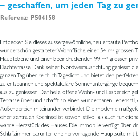
– geschaffen, um jeden Tag zu ge
Referenz: PS04158
Entdecken Sie dieses aussergewöhnliche, neu erbaute Penth
zeitgenössische Eleganz bietet. Das nach hohen Standards e
wunderschön gestalteter Wohnfläche, einer 54 m² grossen T
verfügt über individuelle aerothermische Energiesysteme, F
Hauptebene und einer beeindruckenden 99 m² grossen priv
einen Bioethanol-Kamin und hochleistungsfähige Doppelverglasung
Dachterrasse. Dank seiner Nordwestausrichtung geniesst di
ganzjährigen Komfort und Energieeffizienz gewährleistet
ganzen Tag über reichlich Tageslicht und bietet den perfekt
profitieren zudem von wunderschön angelegten Gemeins
zu entspannen und spektakuläre Sonnenuntergänge beque
einem Swimmingpool, die eine ruhige und exklusive Umgebung 
aus zu geniessen. Der helle, offene Wohn- und Essbereich geh
mit Familie und Freunden genießen kann. Dank seiner idealen 
Terrasse über und schafft so einen wunderbaren Lebensstil,
renommierter Schulen, lokaler Annehmlichkeiten und h
Außenbereich miteinander verbindet. Die moderne, maßgefe
Autobahnanbindungen bietet dieses Penthouse eine seltene
einer zentralen Kochinsel ist sowohl stilvoll als auch funktiona
Platz, Komfort und Leben im Freien. Ob Sie Ihren Morge
wahre Herzstück des Hauses. Die Immobilie verfügt über dr
Terrasse geniessen oder den Sonnenuntergang von der Dach
Schlafzimmer, darunter eine hervorragende Hauptsuite mit
beobachten – dieses Zuhause wurde so gestaltet, dass sich j