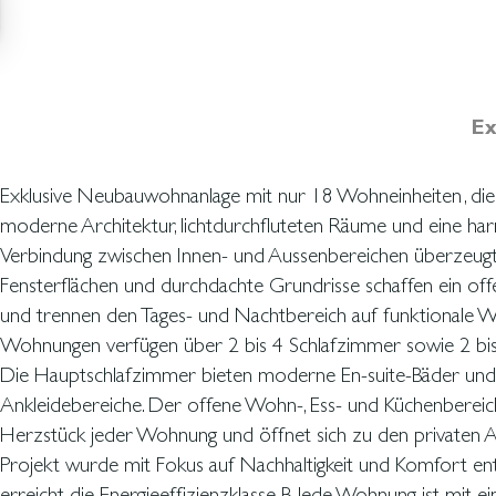
Ex
Exklusive Neubauwohnanlage mit nur 18 Wohneinheiten
, di
Aerothermie-Anlage
moderne Architektur, lichtdurchfluteten Räume und eine ha
Kühlung im Sommer bereitstellt. Den Bewohnern stehen 
Verbindung zwischen Innen- und Aussenbereichen überzeugt
Gemeinschaftsgärten, ein Sonnendeck sowie ein Aussenpool z
Fensterflächen und durchdachte Grundrisse schaffen ein of
Darüber hinaus umfasst die Anlage eine zweigeschossige Tie
und trennen den Tages- und Nachtbereich auf funktionale We
Stellplatz und einem privaten Abstellraum für jede Wohnung. Die W
Wohnungen verfügen über 2 bis 4 Schlafzimmer sowie 2 bi
befindet sich in attraktiver Lage in der Nähe renommierter Schu
Die Hauptschlafzimmer bieten moderne En-suite-Bäder und
Dienstleistungen sowie mit hervorragender Anbindung an das Stadtzentrum
Ankleidebereiche. Der offene Wohn-, Ess- und Küchenbereich
Herzstück jeder Wohnung und öffnet sich zu den privaten A
Projekt wurde mit Fokus auf Nachhaltigkeit und Komfort en
erreicht die Energieeffizienzklasse B. Jede Wohnung ist mit ein