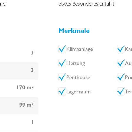
und
etwas Besonderes anfühlt.
Merkmale
Klimaanlage
Ka
3
Heizung
Au
3
Penthouse
Po
170 m²
Lagerraum
Te
99 m²
1