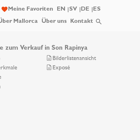
Meine Favoriten
EN
SV
DE
ES
Über Mallorca
Über uns
Kontakt
e zum Verkauf in Son Rapinya
e
Bilderlistenansicht
erkmale
Exposé
e
0