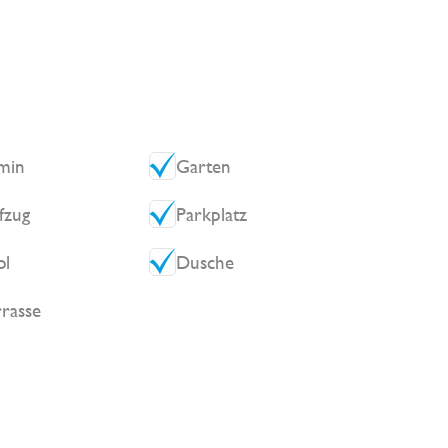
min
Garten
fzug
Parkplatz
ol
Dusche
rrasse