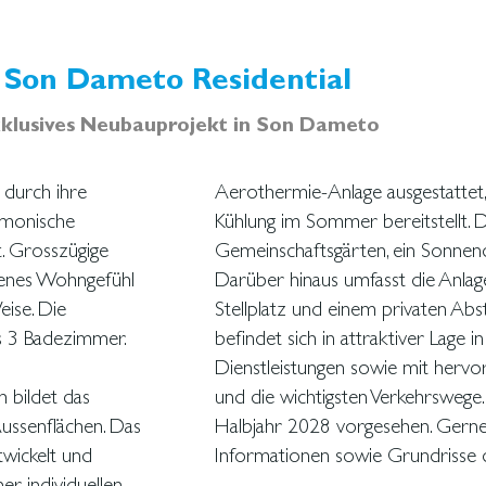
Son Dameto Residential
klusives Neubauprojekt in Son Dameto
e durch ihre
 ausgestattet, die Warmwasser, Fußbodenheizung und
rmonische
gepflegte
. Grosszügige
ur Verfügung.
fenes Wohngefühl
fgarage mit einem
ise. Die
ohnanlage
s 3 Badezimmer.
len, vielfältiger
 bildet das
und die wichtigsten Verkehrswege
ussenflächen. Das
Halbjahr 2028 vorgesehen. Gerne 
twickelt und
Informationen sowie Grundrisse
er individuellen