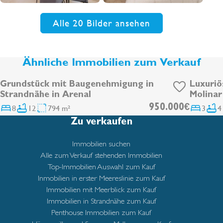
Alle 20 Bilder ansehen
Ähnliche Immobilien zum Verkauf
Grundstück mit Baugenehmigung in
Luxuriö
Strandnähe in Arenal
Molinar
Pool, A
8
12
794 m²
950.000€
3
4
Zu verkaufen
Immobilien suchen
Alle zum Verkauf stehenden Immobilien
Top-Immobilien Auswahl zum Kauf
Inmobilien in erster Meereslinie zum Kauf
Immobilien mit Meerblick zum Kauf
Immobilien in Strandnähe zum Kauf
Penthouse Immobilien zum Kauf