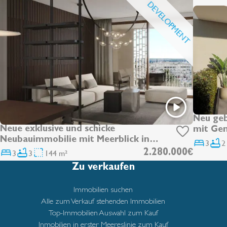
DEVELOPMENT
Neu ge
Neue exklusive und schicke
mit Gem
Neubauimmobilie mit Meerblick in
Strandn
3
2
Santa Catalina
3
3
144 m²
2.280.000€
Zu verkaufen
Immobilien suchen
Alle zum Verkauf stehenden Immobilien
Top-Immobilien Auswahl zum Kauf
Inmobilien in erster Meereslinie zum Kauf