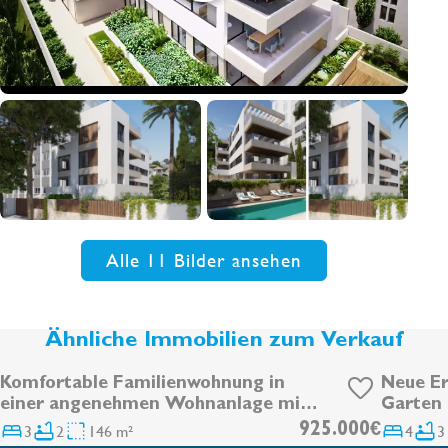
Alle 11 Bilder ansehen
Ähnliche Immobilien zum Verkauf
Komfortable Familienwohnung in
Neue E
einer angenehmen Wohnanlage mit
Garten 
Pool und Parkplatz in Portixol
3
2
146 m²
925.000€
4
3