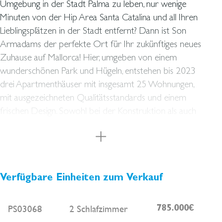
Umgebung in der Stadt Palma zu leben, nur wenige
Minuten von der Hip Area Santa Catalina und all Ihren
Lieblingsplätzen in der Stadt entfernt? Dann ist Son
Armadams der perfekte Ort für Ihr zukünftiges neues
Zuhause auf Mallorca! Hier, umgeben von einem
wunderschönen Park und Hügeln, entstehen bis 2023
drei Apartmenthäuser mit insgesamt 25 Wohnungen,
mit ausgezeichneten Qualitätsstandards und einem
frischen Design. Sowohl bei der Konstruktion als auch
bei der Gestaltung wird auf jedes Detail großer Wert
gelegt und Sie als zukünftiger Eigentümer können bei
der Auswahl der Materialien mitwirken. Der Kauf Ihres
neuen Hauses soll eine angenehme Erfahrung sein! Die
Gebäude werden so ausgerichtet, dass die Terrassen
Verfügbare Einheiten zum Verkauf
nach Süden ausgerichtet sind. Gemeinschaftsbereiche,
Gärten und Pools werden den neuen Wohnräumen
PS03068
2 Schlafzimmer
785.000€
die Ruhe und Schönheit eines neuen städtischen