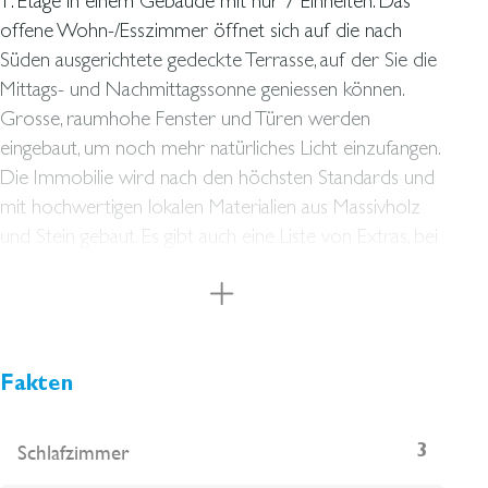
1. Etage in einem Gebäude mit nur 7 Einheiten. Das
offene Wohn-/Esszimmer öffnet sich auf die nach
Süden ausgerichtete gedeckte Terrasse, auf der Sie die
Mittags- und Nachmittagssonne geniessen können.
Grosse, raumhohe Fenster und Türen werden
eingebaut, um noch mehr natürliches Licht einzufangen.
Die Immobilie wird nach den höchsten Standards und
mit hochwertigen lokalen Materialien aus Massivholz
und Stein gebaut. Es gibt auch eine Liste von Extras, bei
denen Sie aus verschiedenen hochwertigen Materialien
und Ausführungen wählen können. Die Wohnung ist
mit Fussbodenheizung und Klimaanlage ausgestattet.
Ein Tiefgaragenstellplatz und ein Abstellraum sind im
Preis inbegriffen. Das Gebäude verfügt über attraktive
Fakten
Gemeinschaftsbereiche mit Schwimmbad und Garten,
wo Sie die hellen und warmen Sommertage auf
Schlafzimmer
3
Mallorca geniessen können. Die Wohnung wird