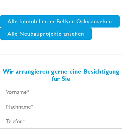
Lebensstils verleihen. Entdecken Sie Son Armadams, ein
etabliertes Wohngebiet der mallorquinischen
Alle Immobilien in Bellver Oaks ansehen
Bevölkerung und dieses großartige neue Wohnprojekt!
Alle Neubauprojekte ansehen
Wir arrangieren gerne eine Besichtigung
für Sie
Vorname
Nachname
Telefon
E-